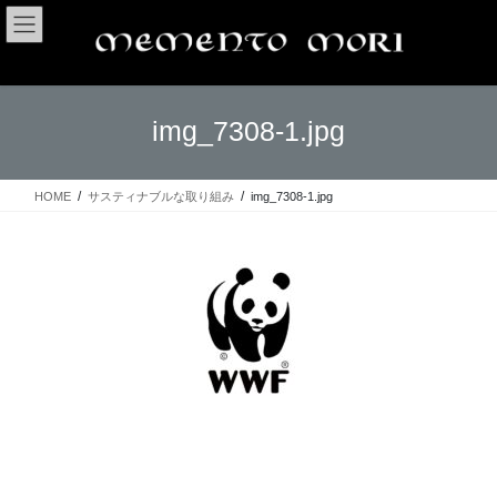
コ
ナ
ン
ビ
テ
ゲ
ン
ー
ツ
シ
img_7308-1.jpg
へ
ョ
ス
ン
キ
に
ッ
移
HOME
サスティナブルな取り組み
img_7308-1.jpg
プ
動