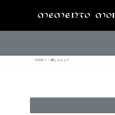
コ
ナ
ン
ビ
テ
ゲ
ン
ー
ツ
シ
へ
ョ
ス
ン
キ
に
ッ
移
プ
動
HOME
一押しメニュー