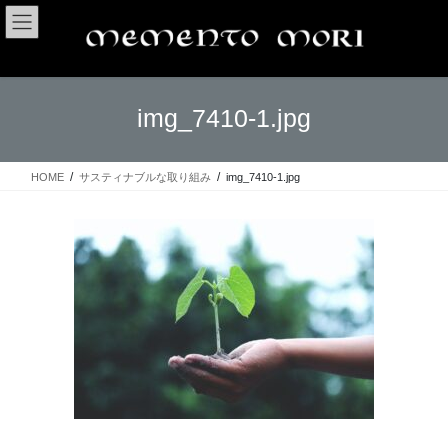
コ
ナ
ン
ビ
テ
ゲ
ン
ー
ツ
シ
img_7410-1.jpg
へ
ョ
ス
ン
キ
に
ッ
移
HOME
サスティナブルな取り組み
img_7410-1.jpg
プ
動