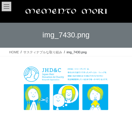
コ
ナ
ン
ビ
テ
ゲ
ン
ー
ツ
シ
img_7430.png
へ
ョ
ス
ン
キ
に
ッ
移
HOME
サスティナブルな取り組み
img_7430.png
プ
動