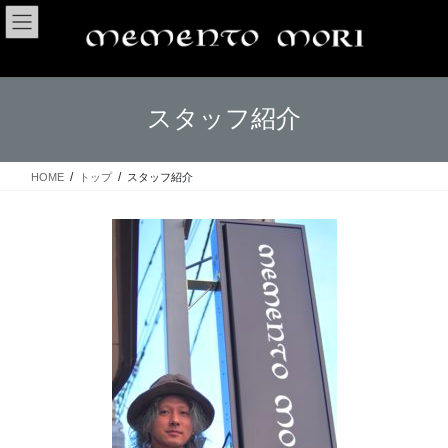
コ
ナ
ン
ビ
テ
ゲ
ン
ー
ツ
シ
スタッフ紹介
へ
ョ
ス
ン
キ
に
ッ
移
HOME
トップ
スタッフ紹介
プ
動