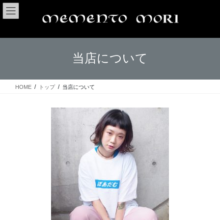
コ
ナ
ン
ビ
テ
ゲ
ン
ー
ツ
シ
当店について
へ
ョ
ス
ン
キ
に
ッ
移
HOME
トップ
当店について
プ
動