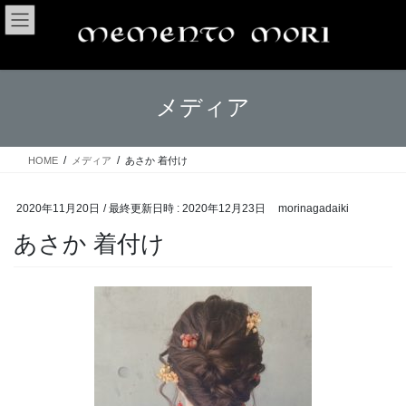
コ
ナ
ン
ビ
テ
ゲ
ン
ー
ツ
シ
メディア
へ
ョ
ス
ン
キ
に
ッ
移
HOME
メディア
あさか 着付け
プ
動
2020年11月20日
/ 最終更新日時 :
2020年12月23日
morinagadaiki
あさか 着付け