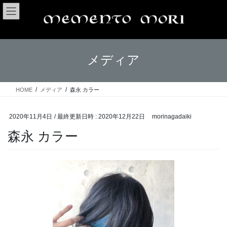
コ
ナ
ン
ビ
テ
ゲ
ン
ー
ツ
シ
メディア
へ
ョ
ス
ン
キ
に
ッ
移
HOME
メディア
森永 カラー
プ
動
2020年11月4日
/ 最終更新日時 :
2020年12月22日
morinagadaiki
森永 カラー