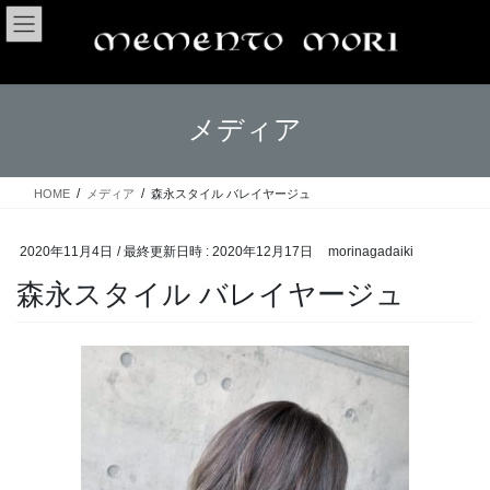
コ
ナ
ン
ビ
テ
ゲ
ン
ー
ツ
シ
メディア
へ
ョ
ス
ン
キ
に
ッ
移
HOME
メディア
森永スタイル バレイヤージュ
プ
動
2020年11月4日
/ 最終更新日時 :
2020年12月17日
morinagadaiki
森永スタイル バレイヤージュ