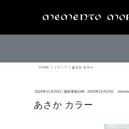
コ
ナ
ン
ビ
テ
ゲ
ン
ー
ツ
シ
へ
ョ
ス
ン
キ
に
ッ
移
プ
動
HOME
メディア
あさか カラー
2020年11月20日
/ 最終更新日時 :
2020年12月23日
morina
あさか カラー