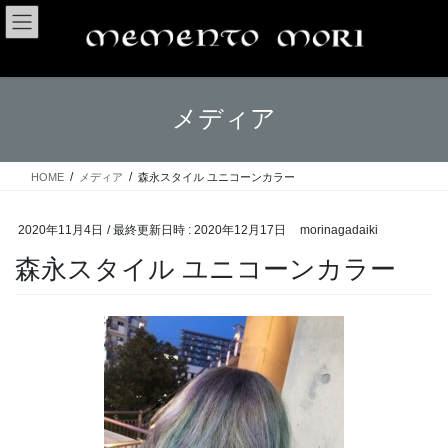
コ
ナ
ン
ビ
テ
ゲ
ン
ー
ツ
シ
メディア
へ
ョ
ス
ン
キ
に
ッ
移
HOME
メディア
森永スタイル ユニコーンカラー
プ
動
2020年11月4日
/ 最終更新日時 :
2020年12月17日
morinagadaiki
森永スタイル ユニコーンカラー