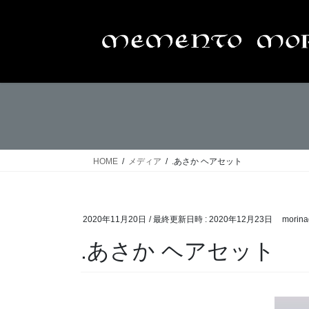
コ
ナ
ン
ビ
テ
ゲ
ン
ー
ツ
シ
へ
ョ
ス
ン
キ
に
ッ
移
プ
動
HOME
メディア
.あさか ヘアセット
2020年11月20日
/ 最終更新日時 :
2020年12月23日
morina
.あさか ヘアセット