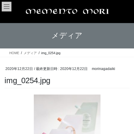
コ
ナ
ン
ビ
テ
ゲ
ン
ー
ツ
シ
メディア
へ
ョ
ス
ン
キ
に
ッ
移
HOME
メディア
img_0254.jpg
プ
動
2020年12月22日
/ 最終更新日時 :
2020年12月22日
morinagadaiki
img_0254.jpg