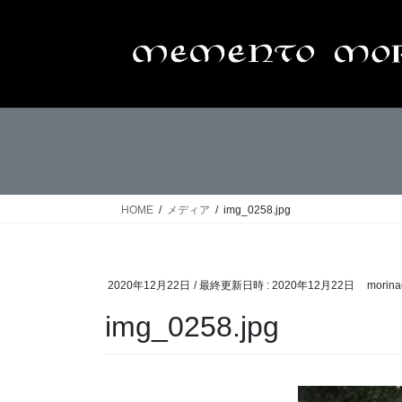
コ
ナ
ン
ビ
テ
ゲ
ン
ー
ツ
シ
へ
ョ
ス
ン
キ
に
ッ
移
プ
動
HOME
メディア
img_0258.jpg
2020年12月22日
/ 最終更新日時 :
2020年12月22日
morina
img_0258.jpg