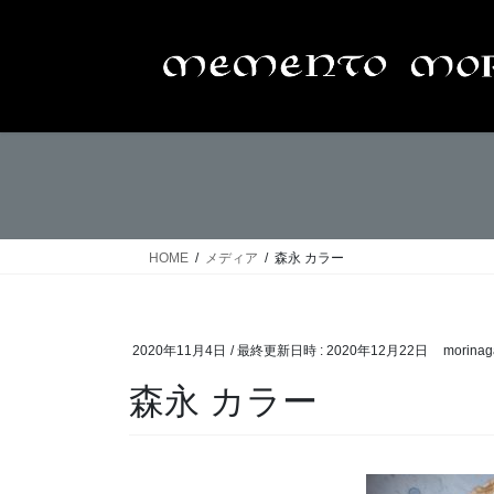
コ
ナ
ン
ビ
テ
ゲ
ン
ー
ツ
シ
へ
ョ
ス
ン
キ
に
ッ
移
プ
動
HOME
メディア
森永 カラー
2020年11月4日
/ 最終更新日時 :
2020年12月22日
morinag
森永 カラー