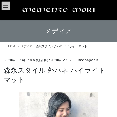
コ
ナ
ン
ビ
テ
ゲ
ン
ー
ツ
シ
メディア
へ
ョ
ス
ン
キ
に
ッ
移
HOME
メディア
森永スタイル 外ハネ ハイライト マット
プ
動
2020年11月4日
/ 最終更新日時 :
2020年12月17日
morinagadaiki
森永スタイル 外ハネ ハイライト
マット