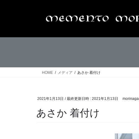
コ
ナ
ン
ビ
テ
ゲ
ン
ー
ツ
シ
へ
ョ
ス
ン
キ
に
ッ
移
プ
動
HOME
メディア
あさか 着付け
2021年1月13日
/ 最終更新日時 :
2021年1月13日
morinaga
あさか 着付け