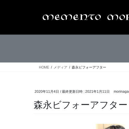
コ
ナ
ン
ビ
テ
ゲ
ン
ー
ツ
シ
へ
ョ
ス
ン
キ
に
ッ
移
プ
動
HOME
メディア
森永ビフォーアフター
2020年11月4日
/ 最終更新日時 :
2021年1月11日
morinaga
森永ビフォーアフター