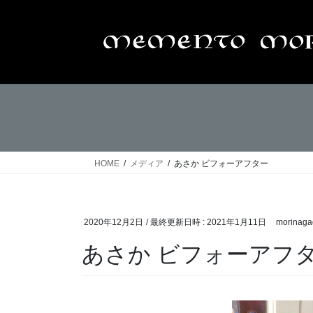
コ
ナ
ン
ビ
テ
ゲ
ン
ー
ツ
シ
へ
ョ
ス
ン
キ
に
ッ
移
プ
動
HOME
メディア
あさか ビフォーアフター
2020年12月2日
/ 最終更新日時 :
2021年1月11日
morinaga
あさか ビフォーアフ