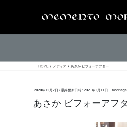
コ
ナ
ン
ビ
テ
ゲ
ン
ー
ツ
シ
へ
ョ
ス
ン
キ
に
ッ
移
プ
動
HOME
メディア
あさか ビフォーアフター
2020年12月2日
/ 最終更新日時 :
2021年1月11日
morinaga
あさか ビフォーアフ