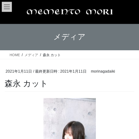
コ
ナ
ン
ビ
テ
ゲ
ン
ー
ツ
シ
メディア
へ
ョ
ス
ン
キ
に
ッ
移
HOME
メディア
森永 カット
プ
動
2021年1月11日
/ 最終更新日時 :
2021年1月11日
morinagadaiki
森永 カット