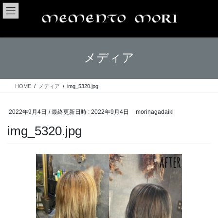
コ
ナ
ン
ビ
テ
ゲ
ン
ー
ツ
シ
メディア
へ
ョ
ス
ン
キ
に
ッ
移
HOME
メディア
img_5320.jpg
プ
動
2022年9月4日
/ 最終更新日時 :
2022年9月4日
morinagadaiki
img_5320.jpg