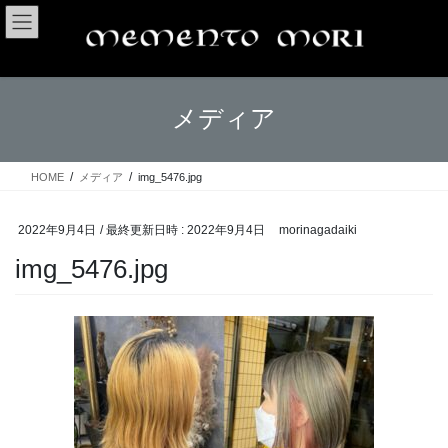
コ
ナ
ン
ビ
テ
ゲ
ン
ー
ツ
シ
メディア
へ
ョ
ス
ン
キ
に
ッ
移
HOME
メディア
img_5476.jpg
プ
動
2022年9月4日
/ 最終更新日時 :
2022年9月4日
morinagadaiki
img_5476.jpg