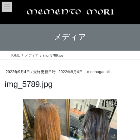
コ
ナ
ン
ビ
テ
ゲ
ン
ー
ツ
シ
メディア
へ
ョ
ス
ン
キ
に
ッ
移
HOME
メディア
img_5789.jpg
プ
動
2022年9月4日
/ 最終更新日時 :
2022年9月4日
morinagadaiki
img_5789.jpg