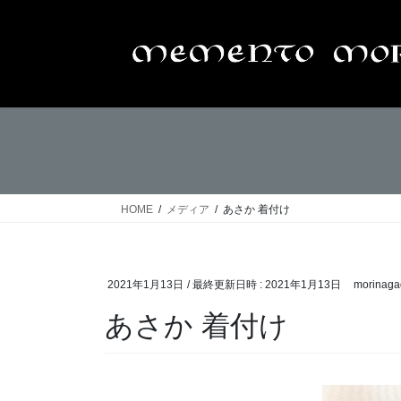
コ
ナ
ン
ビ
テ
ゲ
ン
ー
ツ
シ
へ
ョ
ス
ン
キ
に
ッ
移
プ
動
HOME
メディア
あさか 着付け
2021年1月13日
/ 最終更新日時 :
2021年1月13日
morinaga
あさか 着付け