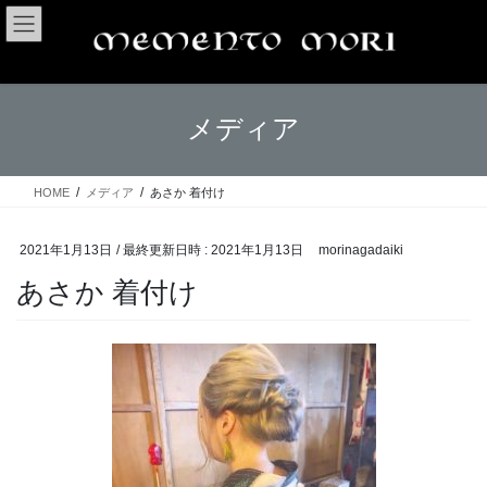
コ
ナ
ン
ビ
テ
ゲ
ン
ー
ツ
シ
メディア
へ
ョ
ス
ン
キ
に
ッ
移
HOME
メディア
あさか 着付け
プ
動
2021年1月13日
/ 最終更新日時 :
2021年1月13日
morinagadaiki
あさか 着付け