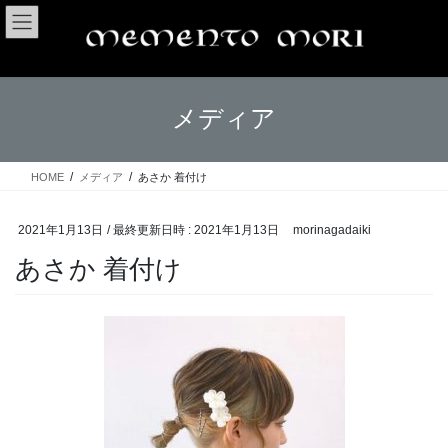
コ
ナ
ン
ビ
テ
ゲ
ン
ー
ツ
シ
メディア
へ
ョ
ス
ン
キ
に
ッ
移
HOME
メディア
あさか 着付け
プ
動
2021年1月13日
/ 最終更新日時 :
2021年1月13日
morinagadaiki
あさか 着付け