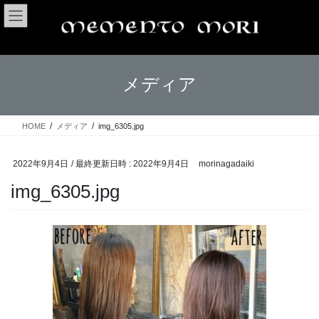
コ
ナ
ン
ビ
テ
ゲ
ン
ー
ツ
シ
メディア
へ
ョ
ス
ン
キ
に
ッ
移
HOME
メディア
img_6305.jpg
プ
動
2022年9月4日
/ 最終更新日時 :
2022年9月4日
morinagadaiki
img_6305.jpg