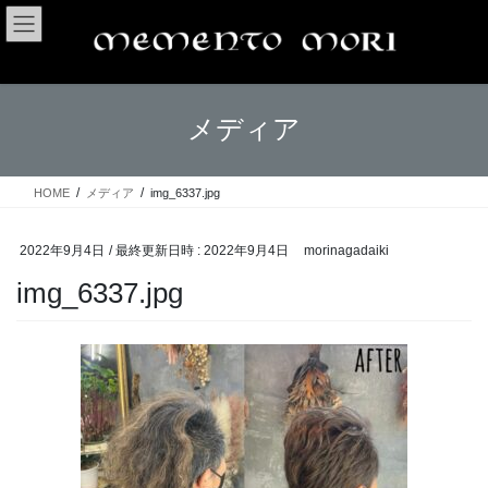
コ
ナ
ン
ビ
テ
ゲ
ン
ー
ツ
シ
メディア
へ
ョ
ス
ン
キ
に
ッ
移
HOME
メディア
img_6337.jpg
プ
動
2022年9月4日
/ 最終更新日時 :
2022年9月4日
morinagadaiki
img_6337.jpg