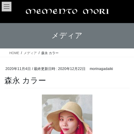
コ
ナ
ン
ビ
テ
ゲ
ン
ー
ツ
シ
メディア
へ
ョ
ス
ン
キ
に
ッ
移
HOME
メディア
森永 カラー
プ
動
2020年11月4日
/ 最終更新日時 :
2020年12月22日
morinagadaiki
森永 カラー