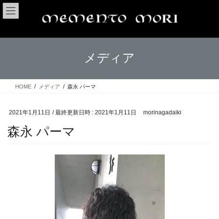
コ
ナ
ン
ビ
テ
ゲ
ン
ー
ツ
シ
メディア
へ
ョ
ス
ン
キ
に
ッ
移
HOME
メディア
森永 パーマ
プ
動
2021年1月11日
/ 最終更新日時 :
2021年1月11日
morinagadaiki
森永 パーマ