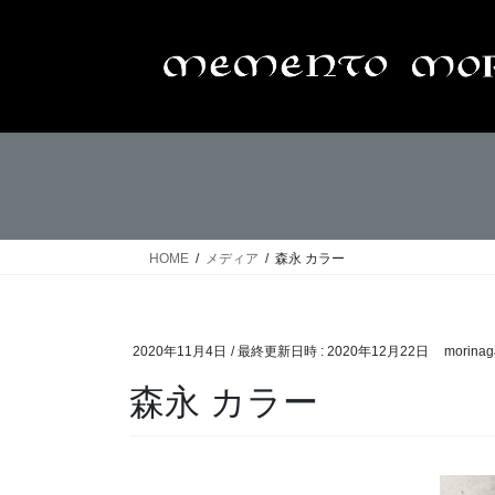
コ
ナ
ン
ビ
テ
ゲ
ン
ー
ツ
シ
へ
ョ
ス
ン
キ
に
ッ
移
プ
動
HOME
メディア
森永 カラー
2020年11月4日
/ 最終更新日時 :
2020年12月22日
morinag
森永 カラー