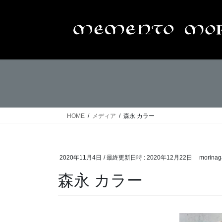
コ
ナ
ン
ビ
テ
ゲ
ン
ー
ツ
シ
へ
ョ
ス
ン
キ
に
ッ
移
プ
動
HOME
メディア
森永 カラー
2020年11月4日
/ 最終更新日時 :
2020年12月22日
morinag
森永 カラー