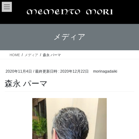
コ
ナ
ン
ビ
テ
ゲ
ン
ー
ツ
シ
メディア
へ
ョ
ス
ン
キ
に
ッ
移
HOME
メディア
森永 パーマ
プ
動
2020年11月4日
/ 最終更新日時 :
2020年12月22日
morinagadaiki
森永 パーマ