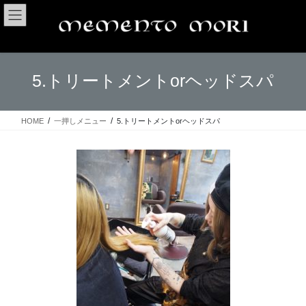
コ
ナ
ン
ビ
テ
ゲ
ン
ー
ツ
シ
5.トリートメントorヘッドスパ
へ
ョ
ス
ン
キ
に
ッ
移
HOME
一押しメニュー
5.トリートメントorヘッドスパ
プ
動