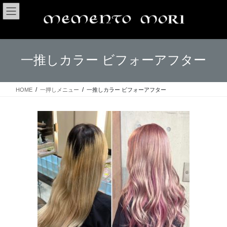
コ
ナ
ン
ビ
テ
ゲ
ン
ー
ツ
シ
一推しカラー ビフォーアフター
へ
ョ
ス
ン
キ
に
ッ
移
HOME
一押しメニュー
一推しカラー ビフォーアフター
プ
動